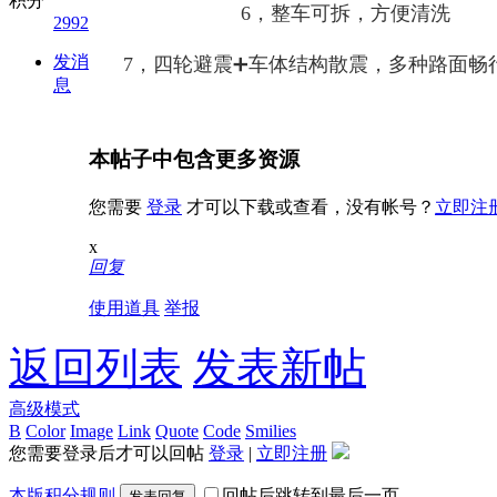
积分
6，整‌车可‌拆​，方便​清洗
2992
发消
​7，四‎轮避​震➕车‎体结​构散震‌，多种路‎面畅行
息
本帖子中包含更多资源
您需要
登录
才可以下载或查看，没有帐号？
立即注
x
回复
使用道具
举报
返回列表
发表新帖
高级模式
B
Color
Image
Link
Quote
Code
Smilies
您需要登录后才可以回帖
登录
|
立即注册
本版积分规则
回帖后跳转到最后一页
发表回复