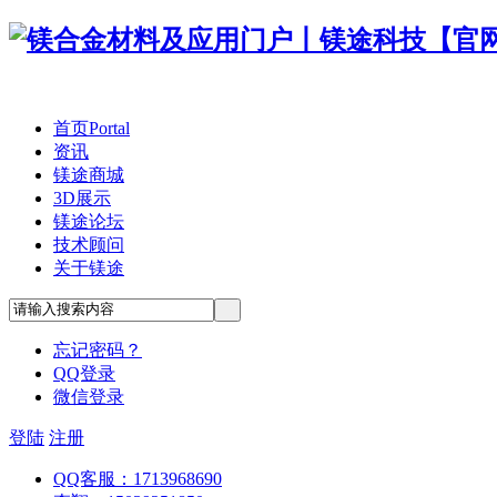
首页
Portal
资讯
镁途商城
3D展示
镁途论坛
技术顾问
关于镁途
忘记密码？
QQ登录
微信登录
登陆
注册
QQ客服：1713968690