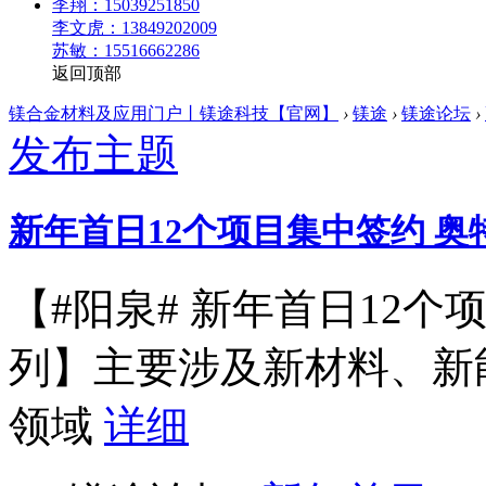
李翔：15039251850
李文虎：13849202009
苏敏：15516662286
返回顶部
镁合金材料及应用门户丨镁途科技【官网】
›
镁途
›
镁途论坛
›
发布主题
新年首日12个项目集中签约 奥
【#阳泉# 新年首日12
列】主要涉及新材料、新
领域
详细