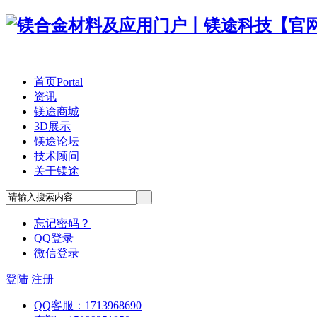
首页
Portal
资讯
镁途商城
3D展示
镁途论坛
技术顾问
关于镁途
忘记密码？
QQ登录
微信登录
登陆
注册
QQ客服：1713968690