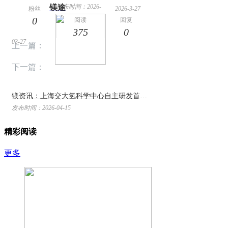
镁途
发布时间：2026-
粉丝
2026-3-27
0
14:59
阅读
回复
375
0
03-27
上一篇：
下一篇：
镁资讯：上海交大氢科学中心自主研发首台套AEM制氢-镁基固态储氢一体化系统在哈萨克斯 ...
发布时间：2026-04-15
精彩阅读
更多