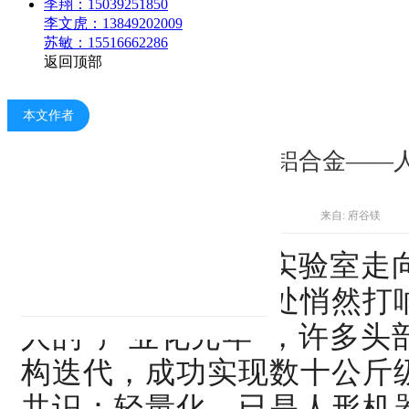
李翔：15039251850
李文虎：13849202009
苏敏：15516662286
返回顶部
本文作者
镁应用：镁/铝合金——​
来自: 府谷镁
当人形机器人从实验室走向
竞赛正在产业链深处悄然打响
人的“产业化元年”，许多头
构迭代，成功实现数十公斤级
共识：轻量化，已是人形机