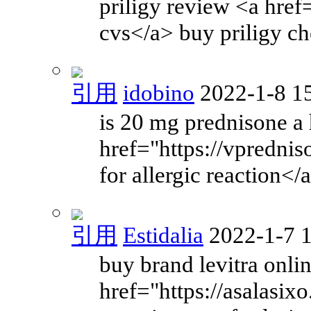
priligy review <a href
cvs</a> buy priligy c
引用
idobino
2022-1-8 1
is 20 mg prednisone a
href="https://vpredni
for allergic reaction</
引用
Estidalia
2022-1-7 
buy brand levitra onli
href="https://asalasix