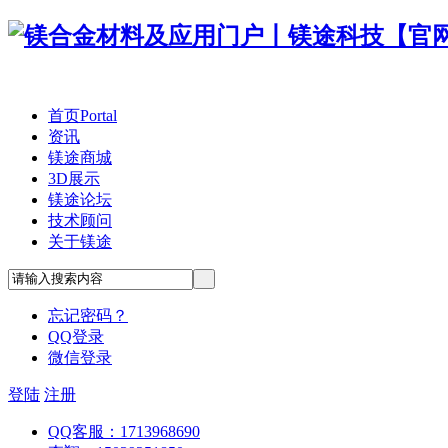
首页
Portal
资讯
镁途商城
3D展示
镁途论坛
技术顾问
关于镁途
忘记密码？
QQ登录
微信登录
登陆
注册
QQ客服：1713968690