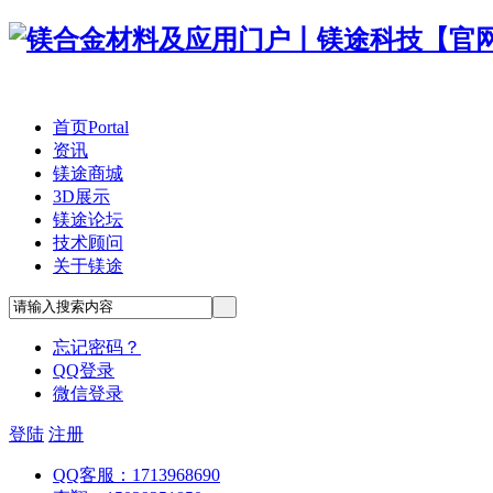
首页
Portal
资讯
镁途商城
3D展示
镁途论坛
技术顾问
关于镁途
忘记密码？
QQ登录
微信登录
登陆
注册
QQ客服：1713968690