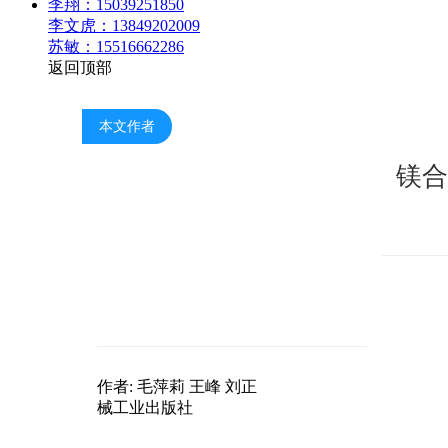
李翔：15039251850
李文虎：13849202009
苏敏：15516662286
返回顶部
本文作者
镁合
ISBN编号: 978711147658
峰 刘正
作者: 毛萍莉 王峰 刘
械工业出版社